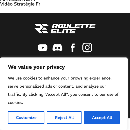
Vidéo Stratégie Fr
CONTACT
We value your privacy
HELP.ROULETTEELITE@GMAIL.COM
We use cookies to enhance your browsing experience,
Politique de confidentialité
serve personalized ads or content, and analyze our
Mentions légales & CGU
traffic. By clicking "Accept All", you consent to our use of
Roulette Élite - Copyright ©2026.
cookies.
Site réalisé par
NL Web
.
Customize
Reject All
Accept All